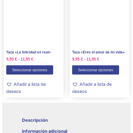
tiene
tiene
desde
desde
9,95 €
9,95 €
múltiples
múltipl
hasta
hasta
variantes.
variant
11,95 €
11,95 €
Las
Las
opciones
opcion
se
se
pueden
puede
Taza «La felicidad es real»
Taza «Eres el amor de mi vida»
elegir
elegir
9,95
€
-
11,95
€
9,95
€
-
11,95
€
en
en
la
la
Seleccionar opciones
Seleccionar opciones
página
página
de
de
Añadir a lista de
Añadir a lista de
producto
produc
deseos
deseos
Descripción
Información adicional