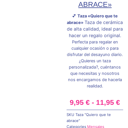
ABRACE»
💕
Taza «Quiero que te
Taza de cerámica
abrace»
de alta calidad, ideal para
hacer un regalo original.
Perfecta para regalar en
cualquier ocasión o para
disfrutar del desayuno diario.
¿Quieres un taza
personalizada?, cuéntanos
que necesitas y nosotros
nos encargamos de hacerla
realidad.
R
9,95
€
-
11,95
€
d
SKU
Taza "Quiero que te
abrace"
pr
Categories
Mensajes