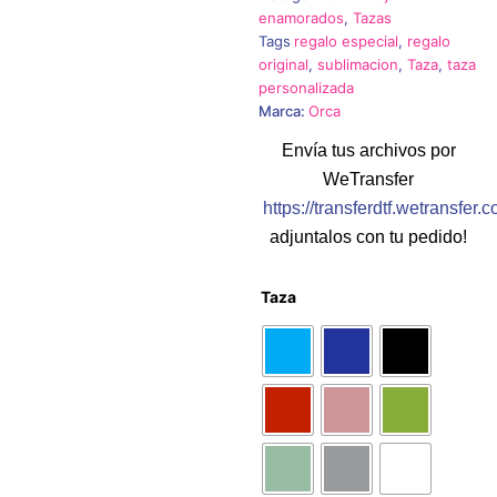
enamorados
,
Tazas
d
Tags
regalo especial
,
regalo
original
,
sublimacion
,
Taza
,
taza
9,
personalizada
Marca:
Orca
ha
Envía tus archivos por
11
WeTransfer
https://transferdtf.wetransfer.
adjuntalos con tu pedido!
Taza
Taza
"Quiero
que
te
abrace"
cantidad