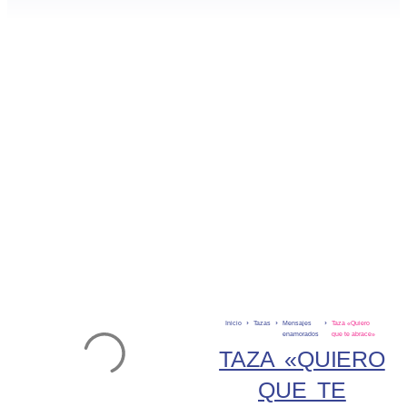
Inicio
Tazas
Mensajes
Taza «Quiero
enamorados
que te abrace»
TAZA «QUIERO
QUE TE