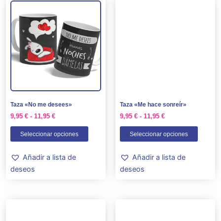
Este
Este
de
de
producto
produc
precios:
precios:
tiene
tiene
desde
desde
9,95 €
9,95 €
múltiples
múltipl
hasta
hasta
variantes.
variant
11,95 €
11,95 €
Las
Las
opciones
opcion
se
se
pueden
puede
Taza «No me desees»
Taza «Me hace sonreír»
elegir
elegir
9,95
€
-
11,95
€
9,95
€
-
11,95
€
en
en
la
la
Seleccionar opciones
Seleccionar opciones
página
página
de
de
Añadir a lista de
Añadir a lista de
producto
produc
deseos
deseos
Rango
Rango
Este
Este
de
de
producto
produc
precios:
precios: