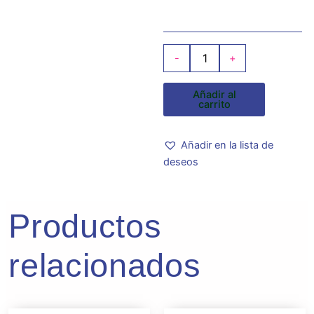
-
+
Añadir al
carrito
Añadir en la lista de
deseos
Productos
relacionados
Rango
Rango