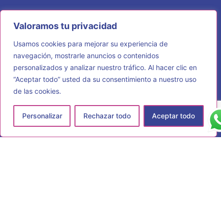
Valoramos tu privacidad
Usamos cookies para mejorar su experiencia de
navegación, mostrarle anuncios o contenidos
Hazlo único, hazlo tuyo
personalizados y analizar nuestro tráfico. Al hacer clic en
“Aceptar todo” usted da su consentimiento a nuestro uso
F
I
P
de las cookies.
a
n
i
c
s
n
e
t
t
Contacto
Personalizar
Rechazar todo
Aceptar todo
b
a
e
o
g
r
o
r
e
k
a
s
La Pasada, C. de la Pasada, 26 - nave 1, 28430 Alpedrete,
m
t
Madrid
689 90 18 77
info@ dlmpersonalizaciones.com
Menú