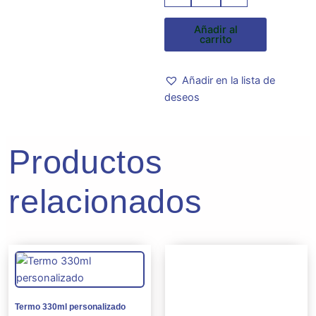
aluminio
cantidad
Añadir al
carrito
Añadir en la lista de
deseos
Productos
relacionados
Este
produc
tiene
múltipl
Termo 330ml personalizado