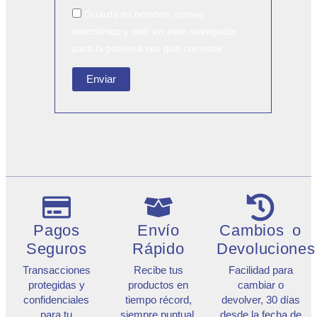
Guarda mi nombre, correo
electrónico y web en este navegador
para la próxima vez que comente.
Pagos
Envío
Cambios o
Seguros
Rápido
Devoluciones
Transacciones
Recibe tus
Facilidad para
protegidas y
productos en
cambiar o
confidenciales
tiempo récord,
devolver, 30 días
para tu
siempre puntual.
desde la fecha de