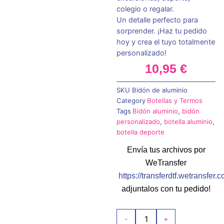
colegio o regalar.
Un detalle perfecto para
sorprender. ¡Haz tu pedido
hoy y crea el tuyo totalmente
personalizado!
10,95
€
SKU
Bidón de aluminio
Category
Botellas y Termos
Tags
Bidón aluminio
,
bidón
personalizado
,
botella aluminio
,
botella deporte
Envía tus archivos por
WeTransfer
https://transferdtf.wetransfer.
adjuntalos con tu pedido!
Bidón
-
+
de