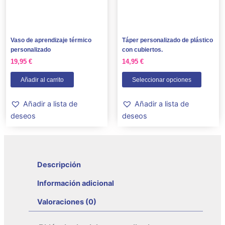
opcion
se
puede
Vaso de aprendizaje térmico
Táper personalizado de plástico
elegir
personalizado
con cubiertos.
en
19,95
€
14,95
€
la
Añadir al carrito
Seleccionar opciones
página
de
Añadir a lista de
Añadir a lista de
produc
deseos
deseos
Descripción
Información adicional
Valoraciones (0)