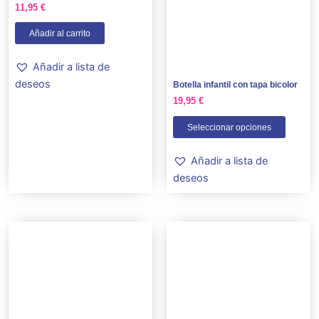
variant
11,95
€
Las
Añadir al carrito
opcion
se
Añadir a lista de
puede
deseos
Botella infantil con tapa bicolor
elegir
19,95
€
en
la
Seleccionar opciones
página
de
Añadir a lista de
produc
deseos
Este
produc
tiene
múltipl
variant
Las