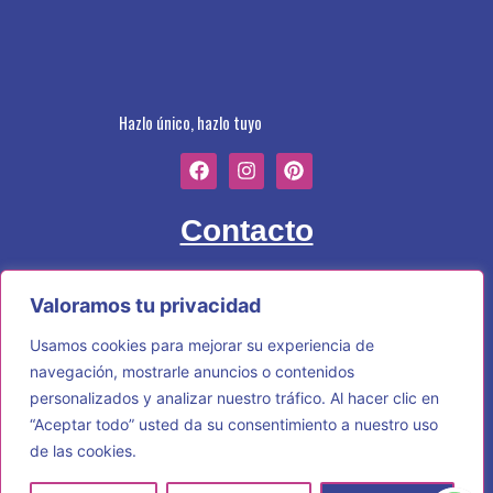
Hazlo único, hazlo tuyo
F
I
P
a
n
i
c
s
n
e
t
t
Contacto
b
a
e
o
g
r
o
r
e
La Pasada, C. de la Pasada, 26 - nave 1, 28430 Alpedrete,
k
a
s
Valoramos tu privacidad
Madrid
m
t
689 90 18 77
Usamos cookies para mejorar su experiencia de
navegación, mostrarle anuncios o contenidos
info@ dlmpersonalizaciones.com
personalizados y analizar nuestro tráfico. Al hacer clic en
Menú
“Aceptar todo” usted da su consentimiento a nuestro uso
de las cookies.
Sobre Nosotros