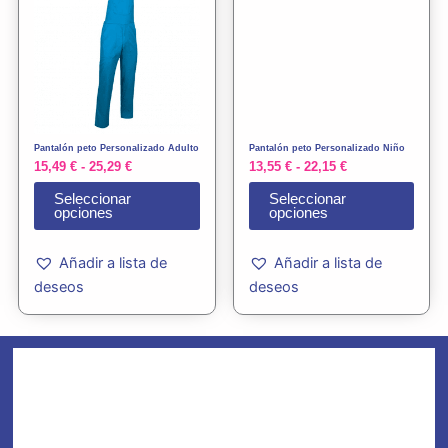
tiene
tiene
desde
desde
15,49 €
13,55 €
múltiples
múlti
hasta
hasta
variantes.
varia
25,29 €
22,15 €
Las
Las
opciones
opci
se
se
Pantalón peto Personalizado Adulto
Pantalón peto Personalizado Niño
pueden
pued
15,49
€
-
25,29
€
13,55
€
-
22,15
€
elegir
elegi
Seleccionar
Seleccionar
en
en
opciones
opciones
la
la
página
pági
Añadir a lista de
Añadir a lista de
de
de
deseos
deseos
producto
prod