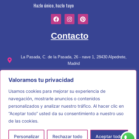
Hazlo único, hazlo tuyo
F
I
P
a
n
i
c
s
n
e
t
t
Contacto
b
a
e
o
g
r
o
r
e
k
a
s
La Pasada, C. de la Pasada, 26 - nave 1, 28430 Alpedrete,
m
t
Madrid
689 90 18 77
Valoramos tu privacidad
info@ dlmpersonalizaciones.com
Usamos cookies para mejorar su experiencia de
Menú
navegación, mostrarle anuncios o contenidos
personalizados y analizar nuestro tráfico. Al hacer clic en
“Aceptar todo” usted da su consentimiento a nuestro uso
Sobre Nosotros
de las cookies.
Servicios
Personalizar
Rechazar todo
Aceptar todo
Tienda