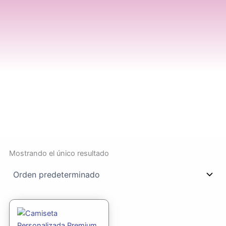
Mostrando el único resultado
Rango
Este
de
producto
precios: