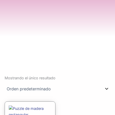
Mostrando el único resultado
Rango
Este
de
producto
precios: