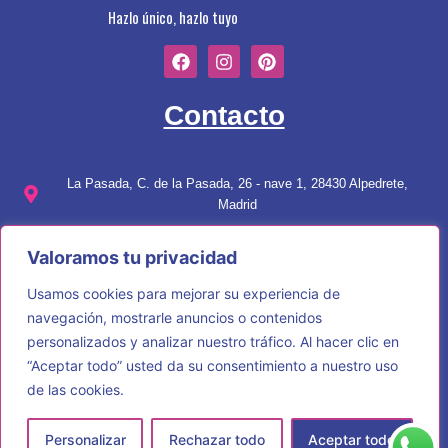
Hazlo único, hazlo tuyo
F
I
P
a
n
i
c
s
n
e
t
t
Contacto
b
a
e
o
g
r
o
r
e
k
a
s
La Pasada, C. de la Pasada, 26 - nave 1, 28430 Alpedrete,
m
t
Madrid
689 90 18 77
Valoramos tu privacidad
info@ dlmpersonalizaciones.com
Usamos cookies para mejorar su experiencia de
Menú
navegación, mostrarle anuncios o contenidos
personalizados y analizar nuestro tráfico. Al hacer clic en
“Aceptar todo” usted da su consentimiento a nuestro uso
Sobre Nosotros
de las cookies.
Servicios
Personalizar
Rechazar todo
Aceptar todo
Tienda