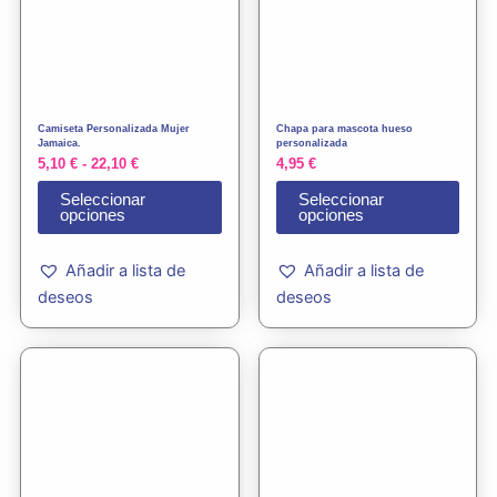
5,10 €
múltiples
múlti
hasta
variantes.
varia
22,10 €
Las
Las
opciones
opci
se
se
Camiseta Personalizada Mujer
Chapa para mascota hueso
pueden
pued
Jamaica.
personalizada
5,10
€
-
22,10
€
4,95
€
elegir
elegi
en
en
Seleccionar
Seleccionar
opciones
opciones
la
la
página
pági
Añadir a lista de
Añadir a lista de
de
de
deseos
deseos
producto
prod
Este
producto
tiene
múltiples
variantes.
Las