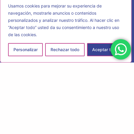
Usamos cookies para mejorar su experiencia de
navegación, mostrarle anuncios o contenidos
personalizados y analizar nuestro tráfico. Al hacer clic en
“Aceptar todo” usted da su consentimiento a nuestro uso
de las cookies.
Personalizar
Rechazar todo
Aceptar todo
Hazlo único, hazlo tuyo
F
I
P
a
n
i
c
s
n
e
t
t
Contacto
b
a
e
o
g
r
o
r
e
k
a
s
La Pasada, C. de la Pasada, 26 - nave 1, 28430 Alpedrete,
m
t
Madrid