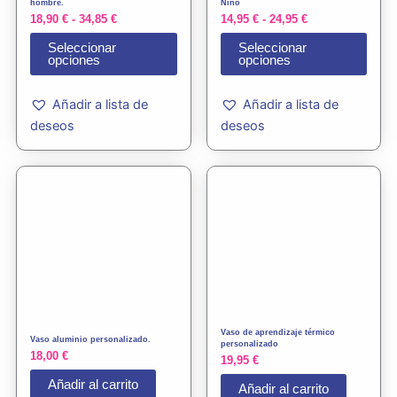
pueden
pued
hombre.
Niño
18,90
€
-
34,85
€
14,95
€
-
24,95
€
elegir
elegi
en
en
Seleccionar
Seleccionar
opciones
opciones
la
la
página
pági
Añadir a lista de
Añadir a lista de
de
de
deseos
deseos
producto
prod
Vaso de aprendizaje térmico
Vaso aluminio personalizado.
personalizado
18,00
€
19,95
€
Añadir al carrito
Añadir al carrito