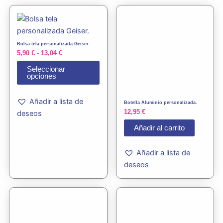
Rango
Este
de
producto
precios:
tiene
desde
5,90 €
Bolsa tela personalizada Geiser.
múltiples
hasta
5,90
€
-
13,04
€
variantes.
13,04 €
Seleccionar
Las
opciones
opciones
se
Añadir a lista de
Botella Aluminio personalizada.
pueden
12,95
€
deseos
elegir
Añadir al carrito
en
la
Añadir a lista de
página
deseos
de
producto
Rango
Este
Este
de
producto
prod
precios:
tiene
tiene
desde