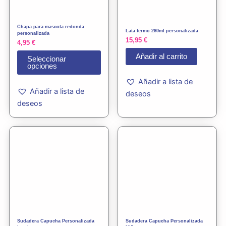
opciones
se
Chapa para mascota redonda
Lata termo 280ml personalizada
pueden
personalizada
15,95
€
4,95
€
elegir
Añadir al carrito
en
Seleccionar
opciones
la
Añadir a lista de
página
Añadir a lista de
deseos
de
deseos
producto
Rango
Rango
Este
Este
de
de
producto
prod
precios:
precios:
tiene
tiene
desde
desde
18,90 €
14,95 €
múltiples
múlti
hasta
hasta
variantes.
varia
34,85 €
24,95 €
Las
Las
opciones
opci
se
se
Sudadera Capucha Personalizada
Sudadera Capucha Personalizada