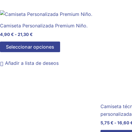
Rango
Este
de
producto
precios:
Camiseta Personalizada Premium Niño.
desde
tiene
4,90 €
4,90
€
-
21,30
€
múltiples
hasta
variantes.
21,30 €
Seleccionar opciones
Las
opciones
Añadir a lista de deseos
se
pueden
elegir
en
la
página
Camiseta técn
de
personalizada
producto
5,75
€
-
16,60