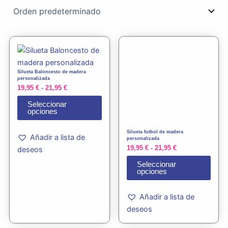
Rango
Rango
Este
Este
de
de
producto
prod
precios:
precios:
tiene
tiene
desde
desde
Silueta Baloncesto de madera
19,95 €
19,95 €
múltiples
múlti
personalizada
hasta
hasta
19,95
€
-
21,95
€
variantes.
varia
21,95 €
21,95 €
Las
Las
Seleccionar
opciones
opciones
opci
se
se
Silueta futbol de madera
Añadir a lista de
pueden
pued
personalizada
19,95
€
-
21,95
€
deseos
elegir
elegi
en
en
Seleccionar
opciones
la
la
página
pági
Añadir a lista de
de
de
deseos
producto
prod