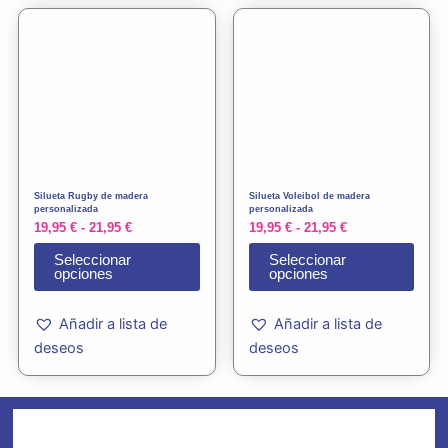
Rango
Rango
Este
Este
de
de
producto
prod
precios:
precios:
tiene
tiene
desde
desde
19,95 €
19,95 €
múltiples
múlti
hasta
hasta
variantes.
varia
21,95 €
21,95 €
Las
Las
opciones
opci
se
se
Silueta Rugby de madera
Silueta Voleibol de madera
pueden
pued
personalizada
personalizada
19,95
€
-
21,95
€
19,95
€
-
21,95
€
elegir
elegi
en
en
Seleccionar
Seleccionar
opciones
opciones
la
la
página
pági
Añadir a lista de
Añadir a lista de
de
de
deseos
deseos
producto
prod