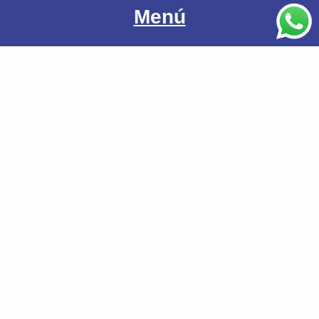
Menú
Sobre Nosotros
Servicios
Tienda
Contacto
Aviso Legales
Politica de Privacidad
Terminos y condiciones
Política de Cookies
Política de devolución
Declaración de accesibilidad
Avisos legales